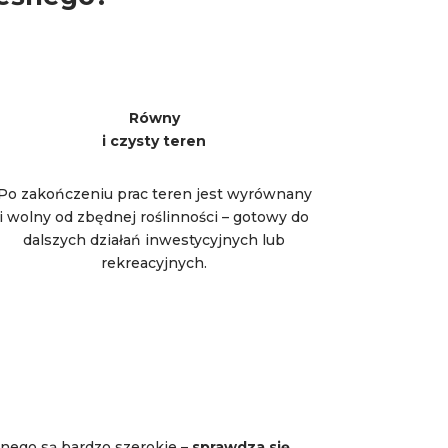
Równy
i czysty teren
Po zakończeniu prac teren jest wyrównany
i wolny od zbędnej roślinności – gotowy do
dalszych działań inwestycyjnych lub
rekreacyjnych.
nego są bardzo szerokie –
sprawdza się