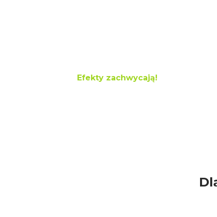
Jeśli chcesz zobaczyć ja
naszych pracach, konie
realizację przed i po.
Efekty zachwycają!
Dl