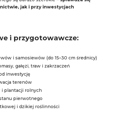
nictwie, jak i przy inwestycjach
we i przygotowawcze:
zewów i samosiewów (do 15–30 cm średnicy)
masy, gałęzi, traw i zakrzaczeń
od inwestycję
wacja terenów
 plantacji rolnych
 stanu pierwotnego
tkowej i dzikiej roślinności