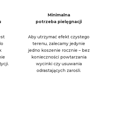
Minimalna
u
potrzeba pielęgnacji
est
Aby utrzymać efekt czystego
do
terenu, zalecamy jedynie
k
jedno koszenie rocznie – bez
nie
konieczności powtarzania
ycji.
wycinki czy usuwania
odrastających zarośli.