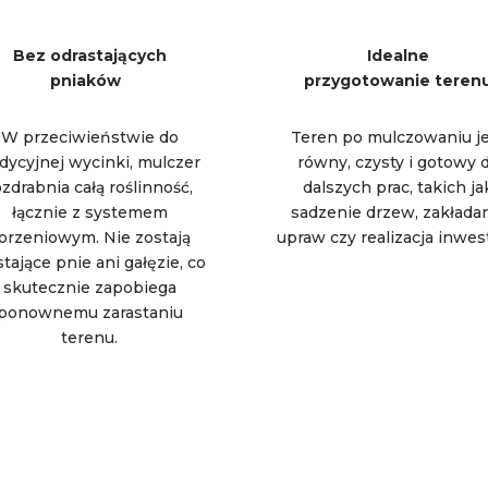
Bez odrastających
Idealne
pniaków
przygotowanie teren
W przeciwieństwie do
Teren po mulczowaniu j
adycyjnej wycinki, mulczer
równy, czysty i gotowy 
ozdrabnia całą roślinność,
dalszych prac, takich ja
łącznie z systemem
sadzenie drzew, zakłada
orzeniowym. Nie zostają
upraw czy realizacja inwest
tające pnie ani gałęzie, co
skutecznie zapobiega
ponownemu zarastaniu
terenu.