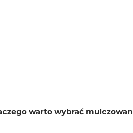
k zmieniały się tereny po
cznie sprawdź nasze
aczego warto wybrać mulczowan