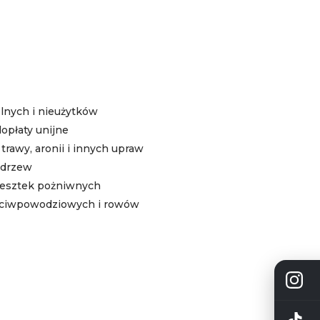
lnych i nieużytków
opłaty unijne
rawy, aronii i innych upraw
i drzew
resztek pożniwnych
eciwpowodziowych i rowów